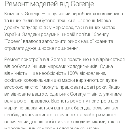
Ремонт моделей від Gorenje
Компанія Gorenje — популярний виробник холодильників
та інших видів побутової техніки зі Словенії. Марка
досить популярна як у Черкасах, так і в інших містах
України. Завдяки розумній ціновій політиці бренду
"Гореня" вдалося заполонити ринок нашої країни та
отримати дуже широке поширення.
Ремонт пристроїв від Gorenje практично не відрізняється
від роботи з іншими марками холодильників. Єдина
відмінність — це необхідність 100% відновлення,
оскільки холодильники цієї марки вирізняються дуже
високою якістю і можуть працювати довгі роки. Якщо
ви відновите ваш холодильник Gorenje — він служитиме
вам вірою і правдою. Вартість ремонту пристроїв цієї
марки не відрізняється від інших брендів, оскільки всі
необхідні запчастини є в наявності, а майстри мають
величезний досвід роботи як з холодильниками, так і з
морозильними камерами словенської марки.