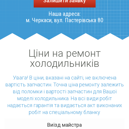
Залишити заявку
Наша адреса:
м. Черкаси, вул. Пастерівська 80
Ціни на ремонт
холодильникiв
Увага! В ціни, вказані на сайті, не включена
вартість запчастин. Точна ціна ремонту залежить
від поломки і вартості запчастин для Вашої
моделі холодильникa. На всі види робіт
надається гарантія та видається акт виконаних
робіт на спеціальному бланку
Виїзд майстра