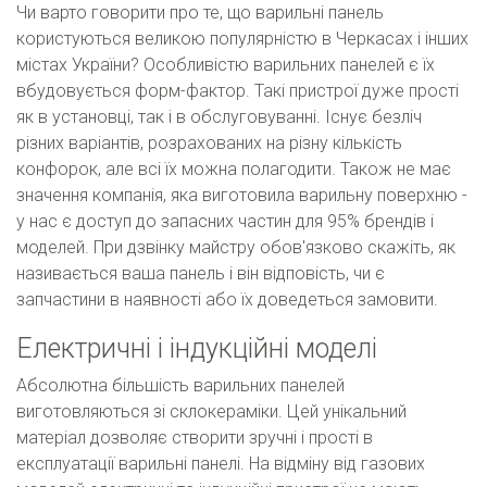
Чи варто говорити про те, що варильні панель
користуються великою популярністю в Черкасах і інших
містах України? Особливістю варильних панелей є їх
вбудовується форм-фактор. Такі пристрої дуже прості
як в установці, так і в обслуговуванні. Існує безліч
різних варіантів, розрахованих на різну кількість
конфорок, але всі їх можна полагодити. Також не має
значення компанія, яка виготовила варильну поверхню -
у нас є доступ до запасних частин для 95% брендів і
моделей. При дзвінку майстру обов'язково скажіть, як
називається ваша панель і він відповість, чи є
запчастини в наявності або їх доведеться замовити.
Електричні і індукційні моделі
Абсолютна більшість варильних панелей
виготовляються зі склокераміки. Цей унікальний
матеріал дозволяє створити зручні і прості в
експлуатації варильні панелі. На відміну від газових