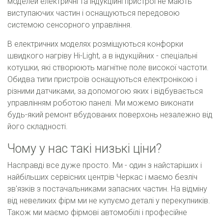
моделей електричні та індукційні пристрої не мають
виступаючих частин і оснащуються передовою
системою сенсорного управління.
В електричних моделях розміщуються конфорки
швидкого нагріву Hi-Light, а в індукційних - спеціальні
котушки, які створюють магнітне поле високої частоти.
Обидва типи пристроїв оснащуються електронікою і
різними датчиками, за допомогою яких і відбувається
управлінням роботою панелі. Ми можемо виконати
будь-який ремонт вбудованих поверхонь незалежно від
його складності.
Чому у нас такі низькі ціни?
Насправді все дуже просто. Ми - один з найстаріших і
найбільших сервісних центрів Черкас і маємо безліч
зв'язків з постачальниками запасних частин. На відміну
від невеликих фірм ми не купуємо деталі у перекупників.
Також ми маємо фірмові автомобілі і професійне