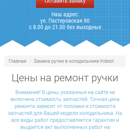
Оставить заявку
Наш адрес:
ул. Пастеровская 80
с 8.00 до 21.00 без выходных
Главная
Замена ручки в холодильнике Indesit
Цены на ремонт ручки
Внимание! В цены, указанные на сайте не
включена стоимость запчастей. Точная цена
ремонта зависит от поломки и стоимости
запчастей для Вашей модели холодильника. На
все виды работ предоставляется гарантия и
выдается акт выполненных работ на