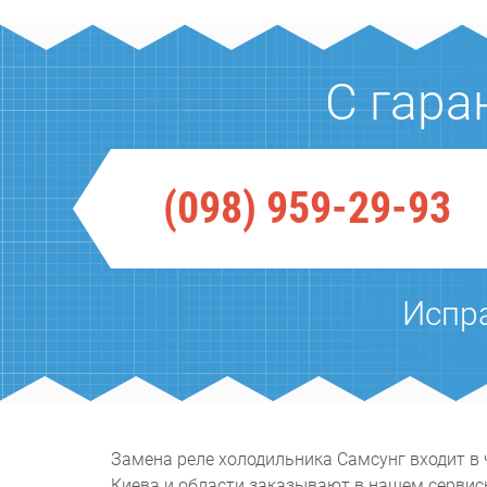
С гара
(098) 959-29-93
Испр
Замена реле холодильника Самсунг входит в
Киева и области заказывают в нашем сервис