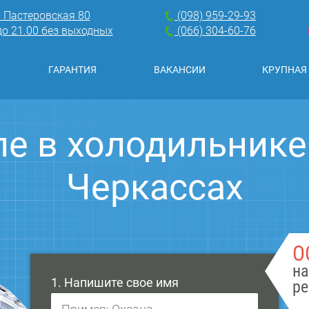
. Пастеровская 80
(098) 959-29-93
 до 21.00 без выходных
(066) 304-60-76
ГАРАНТИЯ
ВАКАНСИИ
КРУПНАЯ
ле в холодильнике
Черкассах
О
на
1. Напишите свое имя
ре