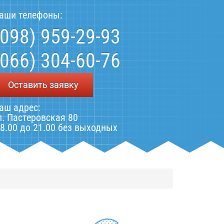
аши телефоны:
(098) 959-29-93
(066) 304-60-76
Оставить заявку
аш адрес:
л. Пастеровская 80
 8.00 до 21.00 без выходных