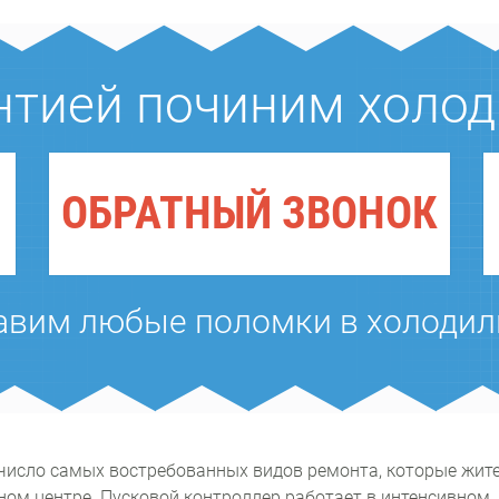
нтией починим холо
ОБРАТНЫЙ ЗВОНОК
авим любые поломки в холодил
 число самых востребованных видов ремонта, которые жит
ном центре. Пусковой контроллер работает в интенсивном