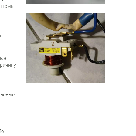
мптомы
т
ная
причину
 новые
По