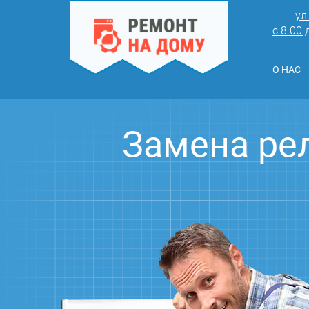
ул
с 8.00
О НАС
Замена ре