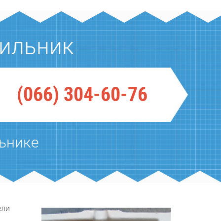
дильник
(066) 304-60-76
ьнике
ели