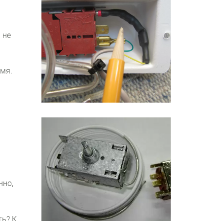
 не
емя.
нно,
ть? К